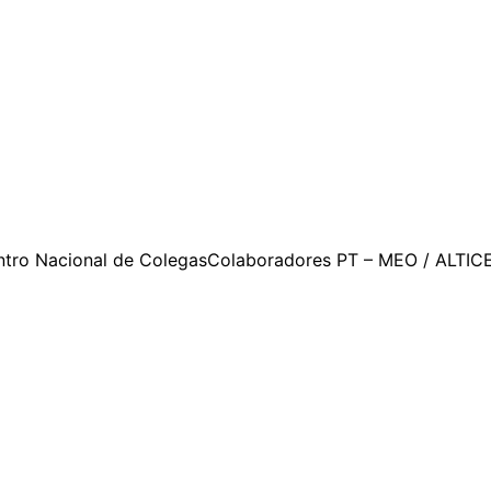
as PT – MEO / ALTICE
ntro Nacional de ColegasColaboradores PT – MEO / ALTICE 